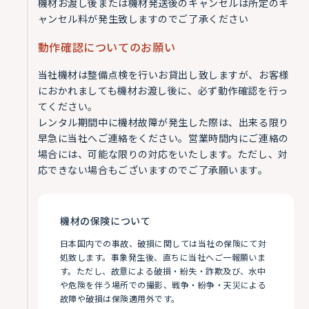
機材お渡し後または機材発送後のキャンセルは所定のキ
ャンセル料が発生致しますのでご了承ください
動作確認についてのお願い
当社機材は整備点検を行いお貸出し致しますが、お客様
におかれましても機材お渡し後に、必ず動作確認を行っ
てください。
レンタル期間中に機材故障が発生した際は、出来る限り
早急に当社へご連絡をください。営業時間内にご連絡の
場合には、可能な限りの対応をいたします。ただし、対
応できない場合もございますのでご了承願います。
機材の保険について
日本国内での事故、破損に関しては当社の保険にて対
処致します。事象発生後、直ちに当社へご一報願いま
す。ただし、故意による破損・紛失・詐欺及び、水中
や危険を伴う場所での撮影、戦争・紛争・天災による
故障や破損は保険適用外です。