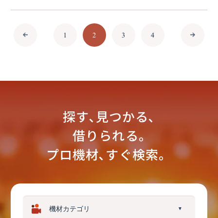
1
2
3
4
探す､見つかる､
借りられる｡
プロ機材､すぐ検索。
▼