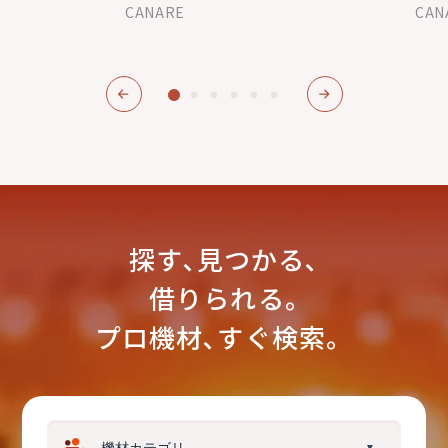
CANARE
CAN
探す､見つかる､
借りられる｡
プロ機材､すぐ検索。
▼