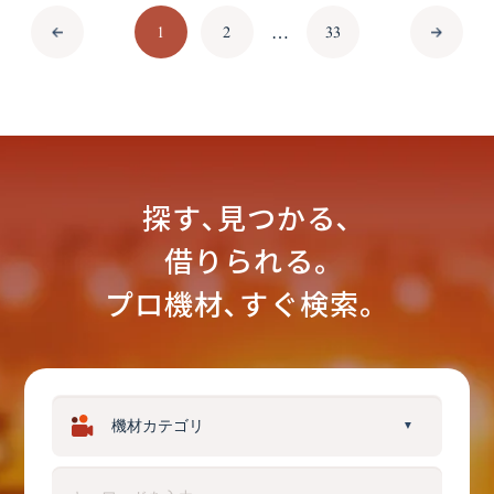
1
2
33
…
探す､見つかる､
借りられる｡
プロ機材､すぐ検索。
▼