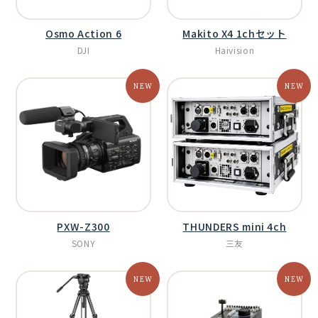
Osmo Action 6
Makito X4 1chセット
DJI
Haivision
PXW-Z300
THUNDERS mini 4ch
SONY
三友