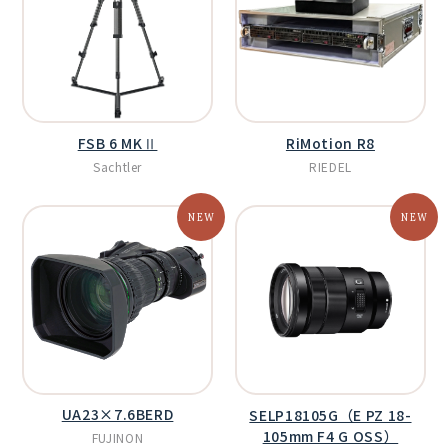
FSB 6 MKⅡ
RiMotion R8
Sachtler
RIEDEL
UA23×7.6BERD
SELP18105G（E PZ 18-
105mm F4 G OSS）
FUJINON