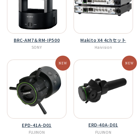
BRC-AM7＆RM-IP500
Makito X4 4chセット
SONY
Haivision
ERD-40A-D01
EPD-41A-D01
FUJINON
FUJINON