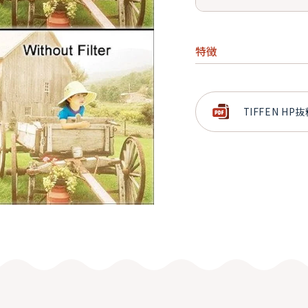
特徴
光の量を減らし、シ
ときに使用するフィ
TIFFEN HP
色を変化させること
被写界深度の調整、