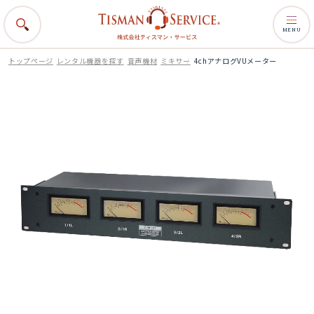
MENU
トップページ
レンタル機器を探す
音声機材
ミキサー
4chアナログVUメーター