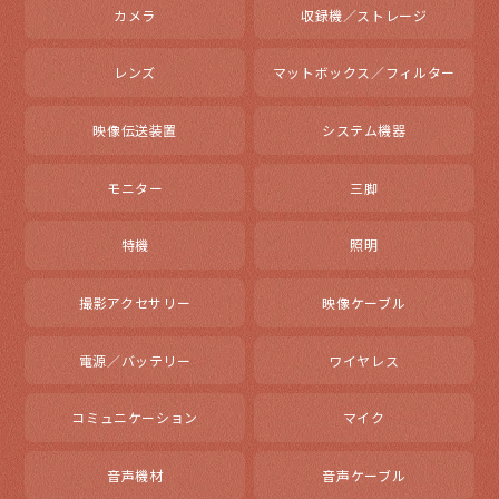
カメラ
収録機／ストレージ
レンズ
マットボックス／フィルター
映像伝送装置
システム機器
モニター
三脚
特機
照明
撮影アクセサリー
映像ケーブル
電源／バッテリー
ワイヤレス
コミュニケーション
マイク
音声機材
音声ケーブル