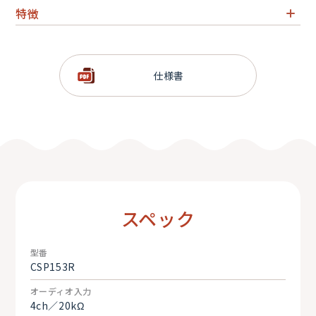
特徴
型番CSP153R
SIFAM社製 高精度VUメーター
仕様書
2U据置サイズ
スペック
型番
CSP153R
オーディオ入力
4ch／20kΩ