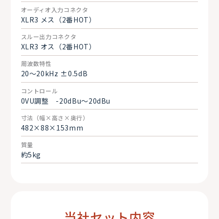
オーディオ入力コネクタ
XLR3 メス（2番HOT）
スルー出力コネクタ
XLR3 オス（2番HOT）
周波数特性
20～20kHz ±0.5dB
コントロール
0VU調整 -20dBu～20dBu
寸法（幅×高さ×奥行）
482×88×153mm
質量
約5kg
当社セット内容