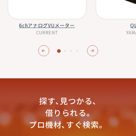
6chアナログVUメーター
Q
CURRENT
YAM
探す､見つかる､
借りられる｡
プロ機材､すぐ検索。