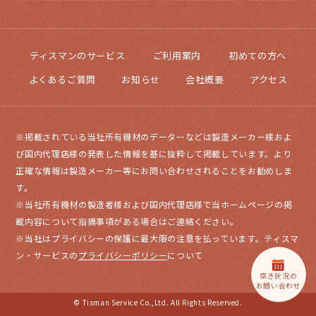
ティスマンのサービス
ご利用案内
初めての方へ
よくあるご質問
お知らせ
会社概要
アクセス
※掲載されている当社所有機材のデーターなどは製造メーカー様およ
び国内代理店様の発表した情報を基に抜粋して掲載しています。より
正確な情報は製造メーカー等にお問い合わせされることをお勧めしま
す。
※当社所有機材の製造者様および国内代理店様で当ホームページの掲
載内容について指摘事項がある場合はご連絡ください。
※当社はプライバシーの保護に最大限の注意を払っています。ティスマ
ン・サービスの
プライバシーポリシー
について
空き状況の
お問い合わせ
© Tisman Service Co.,Ltd. All Rights Reserved.