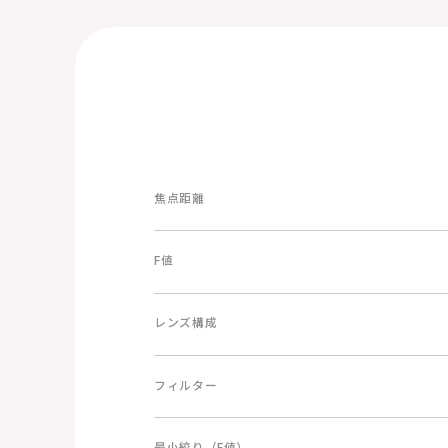
焦点距離
F値
レンズ構成
フィルター
最小絞り（F値）