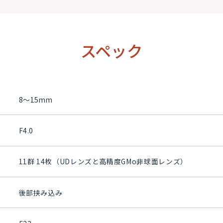
スペック
8～15mm
F4.0
11群 14枚（UDレンズと高精度GMo非球面レンズ）
後部挟み込み