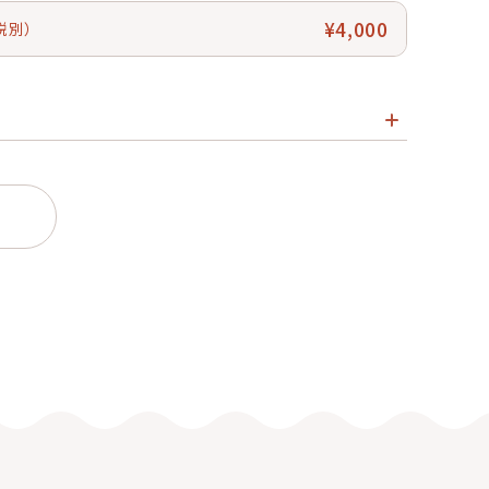
¥4,000
税別）
ストな高画質
では全周魚眼と対角線魚眼 APS-C／Hサイズでは対角線
イレンズ