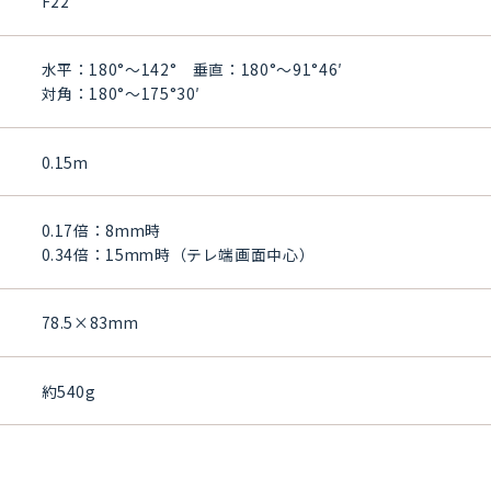
F22
水平：180°～142° 垂直：180°～91°46′
対角：180°～175°30′
0.15m
0.17倍：8mm時
0.34倍：15mm時（テレ端画面中心）
78.5×83mm
約540g