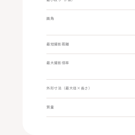
画角
最短撮影距離
最大撮影倍率
外形寸法（最大径×長さ）
質量