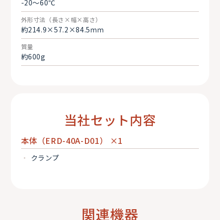
-20～60℃
外形寸法（長さ×幅×高さ）
約214.9×57.2×84.5ｍｍ
質量
約600g
当社セット内容
本体（ERD-40A-D01） ×1
クランプ
関連機器