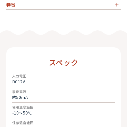
特徴
デジタル仕様のズームデマンドユニット
FUJINON 12pレンズ対応
※旧型のアナログ仕様レンズには使用不可"
スペック
入力電圧
DC12V
消費電流
約50mA
使用温度範囲
-10～50℃
保存温度範囲