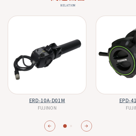
RELATION
ERD-10A-D01M
EPD-4
FUJINON
FUJ