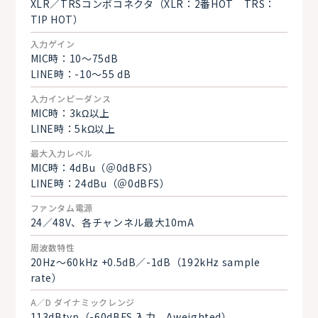
XLR／TRSコンボコネクタ（XLR：2番HOT TRS：
TIP HOT）
入力ゲイン
MIC時：10～75dB
LINE時：-10～55 dB
入力インピーダンス
MIC時：3kΩ以上
LINE時：5kΩ以上
最大入力レベル
MIC時：4dBu（＠0dBFS）
LINE時：24dBu（＠0dBFS）
ファンタム電源
24／48V、各チャンネル最大10mA
周波数特性
20Hz～60kHz +0.5dB／-1dB（192kHz sample
rate）
A／D ダイナミックレンジ
113dBtyp（-60dBFS 入力、Aweighted）