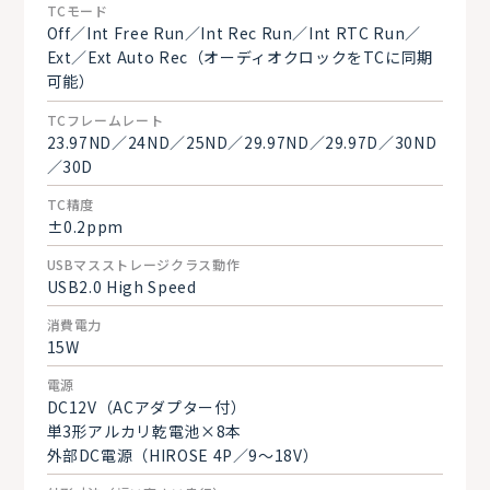
TCモード
Off／Int Free Run／Int Rec Run／Int RTC Run／
Ext／Ext Auto Rec（オーディオクロックをTCに同期
可能）
TCフレームレート
23.97ND／24ND／25ND／29.97ND／29.97D／30ND
／30D
TC精度
±0.2ppm
USBマスストレージクラス動作
USB2.0 High Speed
消費電力
15W
電源
DC12V（ACアダプター付）
単3形アルカリ乾電池×8本
外部DC電源（HIROSE 4P／9～18V）