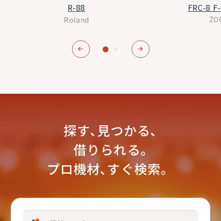
FRC-8 F
R-88
ZO
Roland
探す､見つかる､
借りられる｡
プロ機材､すぐ検索。