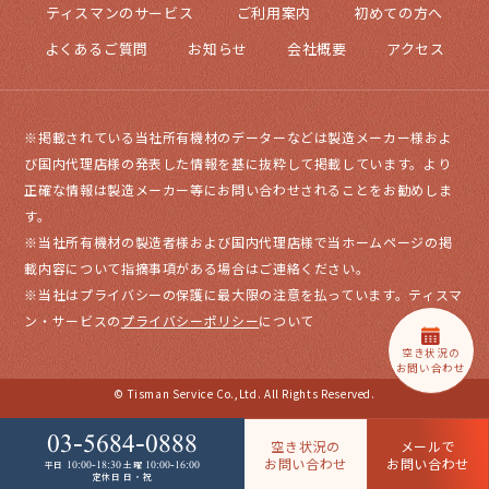
ティスマンのサービス
ご利用案内
初めての方へ
よくあるご質問
お知らせ
会社概要
アクセス
※掲載されている当社所有機材のデーターなどは製造メーカー様およ
び国内代理店様の発表した情報を基に抜粋して掲載しています。より
正確な情報は製造メーカー等にお問い合わせされることをお勧めしま
す。
※当社所有機材の製造者様および国内代理店様で当ホームページの掲
載内容について指摘事項がある場合はご連絡ください。
※当社はプライバシーの保護に最大限の注意を払っています。ティスマ
ン・サービスの
プライバシーポリシー
について
空き状況の
お問い合わせ
© Tisman Service Co.,Ltd. All Rights Reserved.
03-5684-0888
空き状況の
メールで
お問い合わせ
お問い合わせ
10:00-18:30
10:00-16:00
平日
土曜
定休日 日・祝