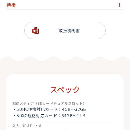
特徴
8ch入力／10トラック（8ch＋L/R）同時録音対応
32-bitフロート録音対応（16／24-bitも選択可能）
取扱説明書
デュアルADコンバータ採用
最大1TB SDXC対応のダブルSDカードスロット搭載
最大192kHzのサンプルレートで録音
高精度なタイムコード搭載
3電源対応
スペック
記録メディア（SDカードデュアルスロット）
・SDHC規格対応カード：4GB～32GB
・SDXC規格対応カード：64GB～1TB
入力 INPUT 1～8