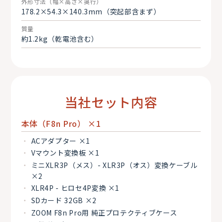
外形寸法（幅×高さ×奥行）
178.2×54.3×140.3mm（突起部含まず）
質量
約1.2kg（乾電池含む）
当社セット内容
本体（F8n Pro） ×1
ACアダプター ×1
Vマウント変換板 ×1
ミニXLR3P（メス）- XLR3P（オス）変換ケーブル
×2
XLR4P - ヒロセ4P変換 ×1
SDカード 32GB ×2
ZOOM F8n Pro用 純正プロテクティブケース