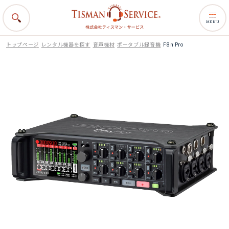
MENU
トップページ
レンタル機器を探す
音声機材
ポータブル録音機
F8n Pro