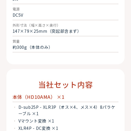
電源
DC5V
外形寸法（幅×高さ×奥行）
147×79×25mm（突起部含まず）
質量
約300g（本体のみ）
当社セット内容
本体（HD10AMA） ×1
D-sub25P - XLR3P（オス×4、メス×4）8パラケ
ーブル ×1
Vマウント変換 ×1
XLR4P - DC変換 ×1