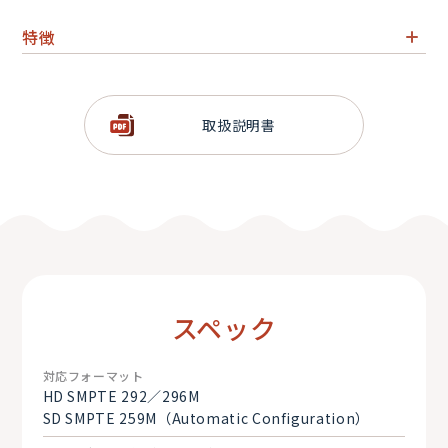
特徴
デュアルレート HD-SDI／SDI エンベッダー／デ・エンベ
ッダー
4 チャンネルのバランスドアナログオーディオ 入出力
取扱説明書
XLR3P ブレイクアウトケーブルが同梱
HD-SDI／SDI 入力、2 系統の HD-SDI／SDI 出力
ディップスイッチによる設定
スペック
対応フォーマット
HD SMPTE 292／296M
SD SMPTE 259M（Automatic Configuration）