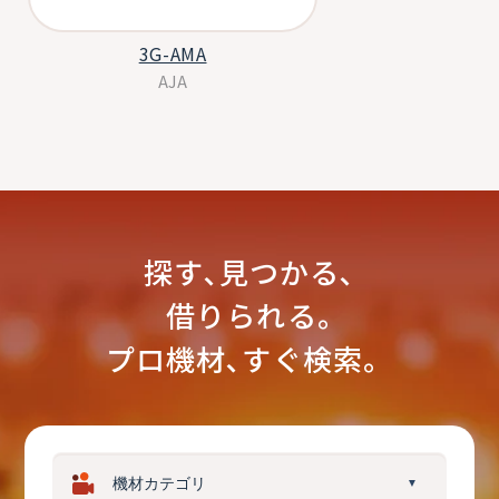
3G-AMA
AJA
探す､見つかる､
借りられる｡
プロ機材､すぐ検索。
▼