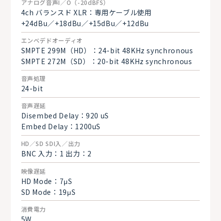
アナログ音声I／O（-20dBFS）
4ch バランスド XLR：専用ケーブル使用
+24dBu／+18dBu／+15dBu／+12dBu
エンベデドオーディオ
SMPTE 299M（HD）：24-bit 48KHz synchronous
SMPTE 272M（SD）：20-bit 48KHz synchronous
音声処理
24-bit
音声遅延
Disembed Delay：920 uS
Embed Delay：1200uS
HD／SD SDI入／出力
BNC 入力：1 出力：2
映像遅延
HD Mode：7μS
SD Mode：19μS
消費電力
5W