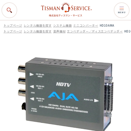
MENU
トップページ
レンタル機器を探す
システム機器
ミニコンバーター
HD10AMA
トップページ
レンタル機器を探す
音声機材
エンベデッダー／ディスエンベデッダー
HD1