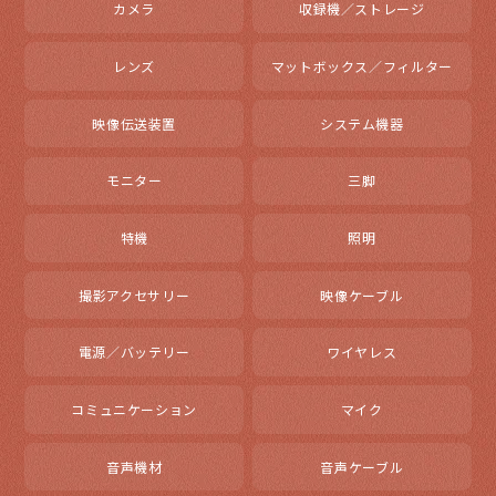
カメラ
収録機／ストレージ
レンズ
マットボックス／フィルター
映像伝送装置
システム機器
モニター
三脚
特機
照明
撮影アクセサリー
映像ケーブル
電源／バッテリー
ワイヤレス
コミュニケーション
マイク
音声機材
音声ケーブル