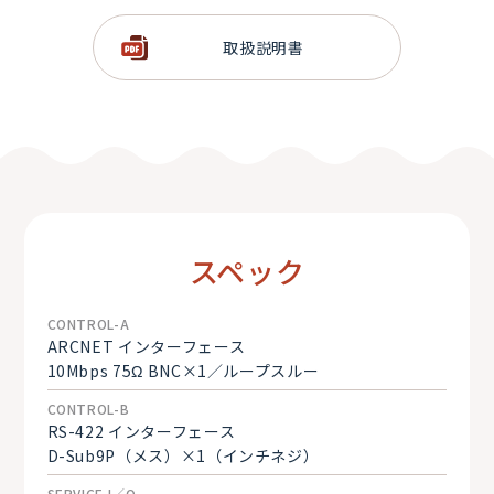
を遠隔制御
AUXバス、M／Eバス (PGM／PST) 出力を外部からコント
取扱説明書
ロール可能
スペック
CONTROL-A
ARCNET インターフェース
10Mbps 75Ω BNC×1／ループスルー
CONTROL-B
RS-422 インターフェース
D-Sub9P（メス）×1（インチネジ）
SERVICE I／O