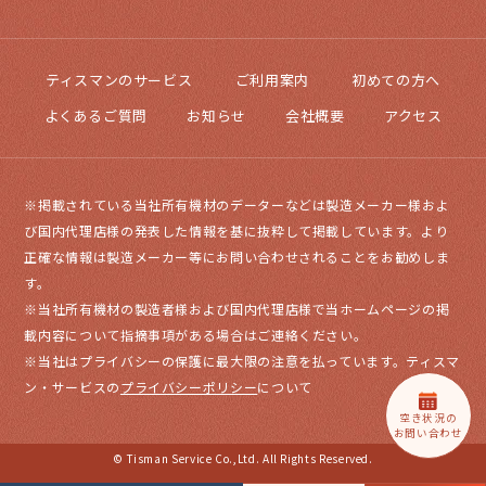
ティスマンのサービス
ご利用案内
初めての方へ
よくあるご質問
お知らせ
会社概要
アクセス
※掲載されている当社所有機材のデーターなどは製造メーカー様およ
び国内代理店様の発表した情報を基に抜粋して掲載しています。より
正確な情報は製造メーカー等にお問い合わせされることをお勧めしま
す。
※当社所有機材の製造者様および国内代理店様で当ホームページの掲
載内容について指摘事項がある場合はご連絡ください。
※当社はプライバシーの保護に最大限の注意を払っています。ティスマ
ン・サービスの
プライバシーポリシー
について
空き状況の
お問い合わせ
© Tisman Service Co.,Ltd. All Rights Reserved.