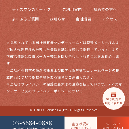
ティスマンのサービス
ご利用案内
初めての方へ
よくあるご質問
お知らせ
会社概要
アクセス
※掲載されている当社所有機材のデーターなどは製造メーカー様およ
び国内代理店様の発表した情報を基に抜粋して掲載しています。より
正確な情報は製造メーカー等にお問い合わせされることをお勧めしま
す。
※当社所有機材の製造者様および国内代理店様で当ホームページの掲
載内容について指摘事項がある場合はご連絡ください。
※当社はプライバシーの保護に最大限の注意を払っています。ティスマ
ン・サービスの
プライバシーポリシー
について
空き状況の
お問い合わせ
© Tisman Service Co.,Ltd. All Rights Reserved.
03-5684-0888
空き状況の
メールで
お問い合わせ
お問い合わせ
10:00-18:30
10:00-16:00
平日
土曜