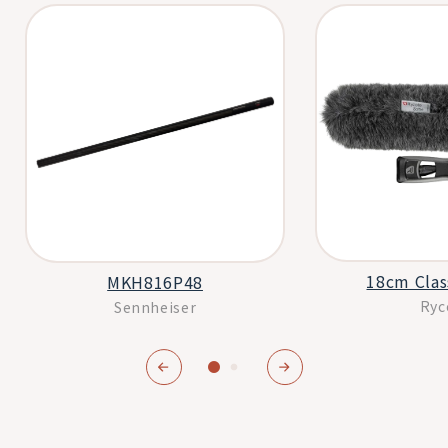
18cm Clas
MKH816P48
Ryc
Sennheiser