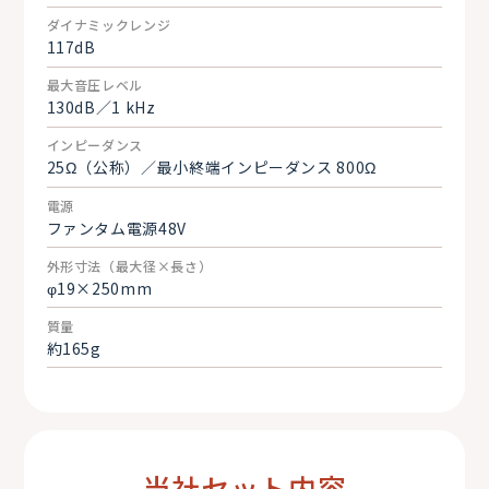
ダイナミックレンジ
117dB
最大音圧レベル
130dB／1 kHz
インピーダンス
25Ω（公称）／最小終端インピーダンス 800Ω
電源
ファンタム電源48V
外形寸法（最大径×長さ）
φ19×250mm
質量
約165g
当社セット内容