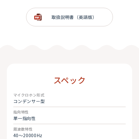
48Vタイプの代表的なガンマイク
人間の声に適した音質でENGからドラマ収録まで幅広く対
応
取扱説明書（英語版）
湿気には強く丈夫
スペック
マイクロホン形式
コンデンサー型
指向特性
単一指向性
周波数特性
40～20000Hz