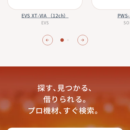
EVS XT-VIA （12ch）
PWS-
EVS
SO
探す､見つかる､
借りられる｡
プロ機材､すぐ検索。