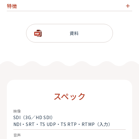
特徴
コンパクトな1RUユニット
4TB SSD搭載で長時間収録対応
資料
EVSコントローラーライクな操作性
最大コンフィグレーション 6in／2out
冗長化電源ユニット
スペック
映像
SDI（3G／HD SDI）
NDI・SRT・TS UDP・TS RTP・RTMP（入力）
音声