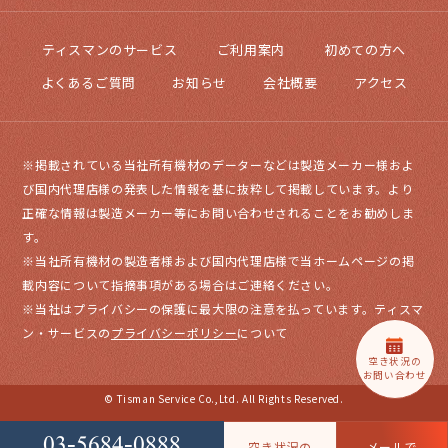
ティスマンのサービス
ご利用案内
初めての方へ
よくあるご質問
お知らせ
会社概要
アクセス
※掲載されている当社所有機材のデーターなどは製造メーカー様およ
び国内代理店様の発表した情報を基に抜粋して掲載しています。より
正確な情報は製造メーカー等にお問い合わせされることをお勧めしま
す。
※当社所有機材の製造者様および国内代理店様で当ホームページの掲
載内容について指摘事項がある場合はご連絡ください。
※当社はプライバシーの保護に最大限の注意を払っています。ティスマ
ン・サービスの
プライバシーポリシー
について
空き状況の
お問い合わせ
© Tisman Service Co.,Ltd. All Rights Reserved.
03-5684-0888
空き状況の
メールで