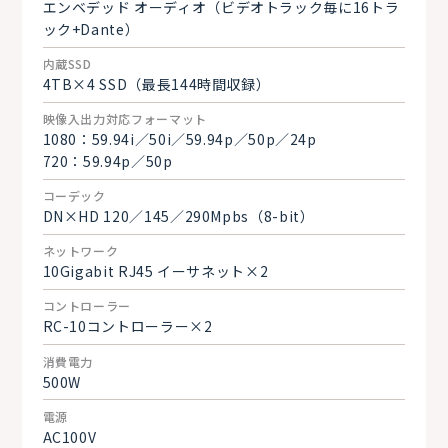
エンベデッド オーディオ（ビデオトラック毎に16トラ
ック+Dante）
内蔵SSD
4TB×4 SSD（最長144時間収録）
映像入出力対応フォーマット
1080：59.94i／50i／59.94p／50p／24p
720：59.94p／50p
コーデック
DN×HD 120／145／290Mpbs（8-bit）
ネットワーク
10Gigabit RJ45 イーサネット×2
コントローラー
RC-10コントローラー×2
消費電力
500W
電源
AC100V