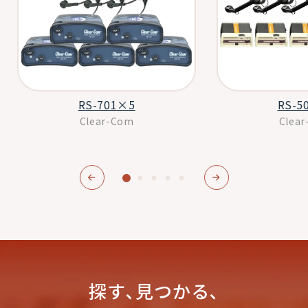
RS-701×5
RS-5
Clear-Com
Clea
探す､見つかる､