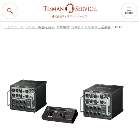
MENU
トップページ
レンタル機器を探す
音声機材
音声多チャンネル伝送装置
S-0808