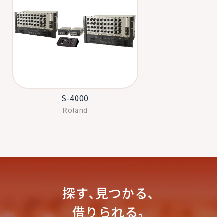
S-4000
Roland
探す､見つかる､
借りられる｡