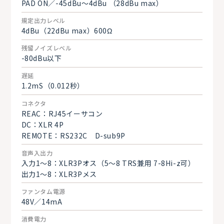
PAD ON／-45dBu～4dBu （28dBu max）
規定出力レベル
4dBu（22dBu max）600Ω
残留ノイズレベル
-80dBu以下
遅延
1.2mS（0.012秒）
コネクタ
REAC：RJ45イーサコン
DC：XLR 4P
REMOTE：RS232C D-sub9P
音声入出力
入力1～8：XLR3Pオス（5～8 TRS兼用 7-8Hi-z可）
出力1～8：XLR3Pメス
ファンタム電源
48V／14mA
消費電力