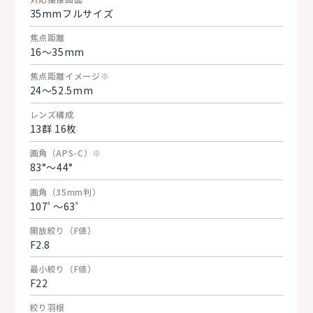
35mmフルサイズ
焦点距離
16～35mm
焦点距離イメージ※
24～52.5mm
レンズ構成
13群 16枚
画角（APS-C）※
83°～44°
画角（35mm判）
107ﾟ～63ﾟ
開放絞り（F値）
F2.8
最小絞り（F値）
F22
絞り羽根