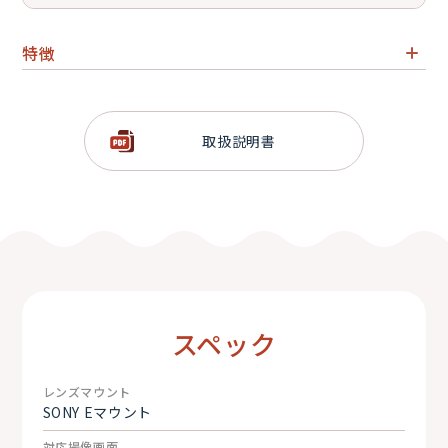
特徴
目の前に広がる光景を、画面隅々まで鮮鋭に捉えるズーム
全域F2.8の大口径広角ズームレンズ
F2.8の明るさを生かした動きの速いスポーツシーンにもお
取扱説明書
すすめ
ナノARコーティングで、フレアやゴーストを大幅に抑制
フローティング機構の採用により、近距離から遠距離まで
鮮鋭な描写を実現
スペック
レンズマウント
SONY Eマウント
対応撮像画面