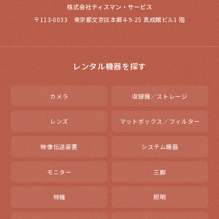
〒113-0033 東京都文京区本郷4-9-25 真成館ビル1 階
レンタル機器を探す
カメラ
収録機／ストレージ
レンズ
マットボックス／フィルター
映像伝送装置
システム機器
モニター
三脚
特機
照明