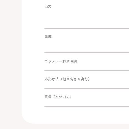
出力
電源
バッテリー駆動時間
外形寸法（幅×高さ×奥行）
質量（本体のみ）