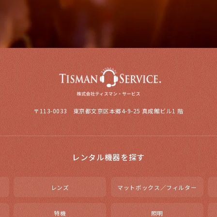
〒113-0033 東京都文京区本郷4-9-25 真成館ビル1 階
レンタル機器を探す
レンズ
マットボックス／フィルター
特機
照明