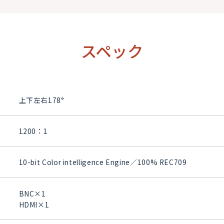
スペック
上下左右178°
1200：1
10-bit Color intelligence Engine／100% REC709
BNC×1
HDMI×1