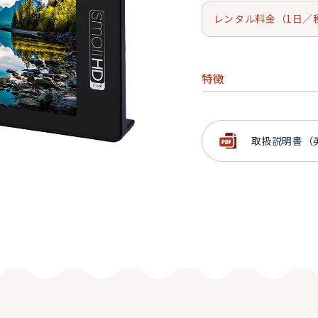
レンタル料金（1日／
特徴
2200nitsの高輝度
HDRプレビュー・波形
取扱説明書（