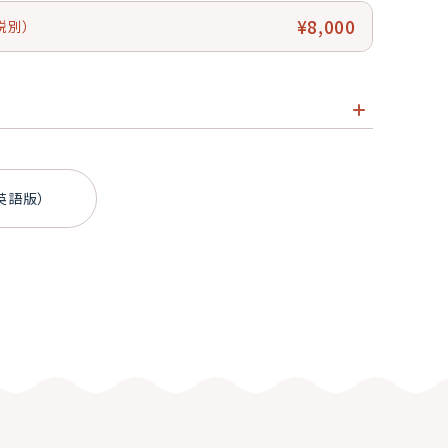
¥8,000
税別）
 7インチモニター
・3D LUTを搭載
英語版）