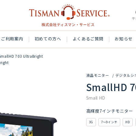
平
ご利用案内
初めての方へ
よくあるご質問
お知らせ
SmallHD 703 UltraBright
right
液晶モニター
デジタルシ
SmallHD 7
Small HD
高輝度7インチモニター
3G
7～9インチ
HD