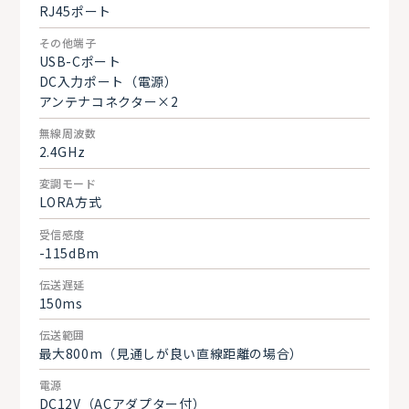
RJ45ポート
その他端子
USB-Cポート
DC入力ポート（電源）
アンテナコネクター×2
無線周波数
2.4GHz
変調モード
LORA方式
受信感度
-115dBm
伝送遅延
150ms
伝送範囲
最大800m（見通しが良い直線距離の場合）
電源
DC12V（ACアダプター付）