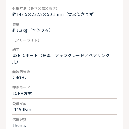
外形寸法（長さ×幅×高さ）
約142.5×232.8×50.1mm（突起部含まず）
質量
約1.3kg（本体のみ）
【タリーライト】
端子
USB-Cポート（充電／アップグレード／ペアリング
用）
無線周波数
2.4GHz
変調モード
LORA方式
受信感度
-115dBm
伝送遅延
150ms