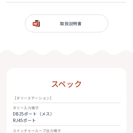
2.4GHz帯Lora方式採用のワイヤレスタリーシステム
伝送距離 最大800m
取扱説明書
適応周波数ホッピング機能採用（干渉状況で周波数自動切
り替え）
最大16チャンネルサポート（弊社基本セット8チャンネ
ル）
タリーライト部バッテリー連続8時間以上稼働
スペック
【タリーステーション】
タリー入力端子
DB25ポート（メス）
RJ45ポート
スイッチャーループ出力端子