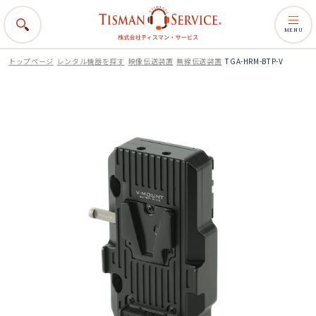
MENU
トップページ
レンタル機器を探す
映像伝送装置
無線伝送装置
TGA-HRM-BTP-V