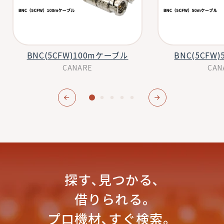
BNC(5CFW)100mケーブル
BNC(5CFW
CANARE
CAN
探す､見つかる､
借りられる｡
プロ機材､すぐ検索。