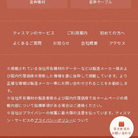
音声機材
音声ケーブル
ティスマンのサービス
ご利用案内
初めての方へ
よくあるご質問
お知らせ
会社概要
アクセス
※掲載されている当社所有機材のデーターなどは製造メーカー様およ
び国内代理店様の発表した情報を基に抜粋して掲載しています。より
正確な情報は製造メーカー等にお問い合わせされることをお勧めしま
す。
※当社所有機材の製造者様および国内代理店様で当ホームページの掲
載内容について指摘事項がある場合はご連絡ください。
※当社はプライバシーの保護に最大限の注意を払っています。ティスマ
ン・サービスの
プライバシーポリシー
について
空き状況の
お問い合わせ