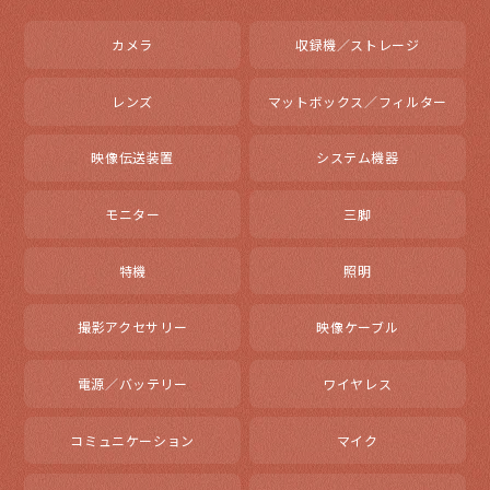
カメラ
収録機／ストレージ
レンズ
マットボックス／フィルター
映像伝送装置
システム機器
モニター
三脚
特機
照明
撮影アクセサリー
映像ケーブル
電源／バッテリー
ワイヤレス
コミュニケーション
マイク