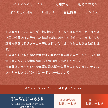
ティスマンのサービス
ご利用案内
初めての方へ
よくあるご質問
お知らせ
会社概要
アクセス
※掲載されている当社所有機材のデーターなどは製造メーカー様およ
び国内代理店様の発表した情報を基に抜粋して掲載しています。より
正確な情報は製造メーカー等にお問い合わせされることをお勧めしま
す。
※当社所有機材の製造者様および国内代理店様で当ホームページの掲
載内容について指摘事項がある場合はご連絡ください。
※当社はプライバシーの保護に最大限の注意を払っています。ティスマ
ン・サービスの
プライバシーポリシー
について
© Tisman Service Co.,Ltd. All Rights Reserved.
03-5684-0888
空き状況の
メールで
お問い合わせ
お問い合わせ
10:00-18:30
10:00-16:00
平日
土曜
定休日 日・祝