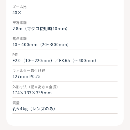
ズーム比
40×
至近距離
2.8m（マクロ使用時10mm）
焦点距離
10～400mm（20～800mm）
F値
F2.0（10〜220mm）／F3.65（～400mm）
フィルター取付け径
127mm P0.75
外形寸法（幅×高さ×全長）
174×133×335mm
質量
約5.4kg（レンズのみ）