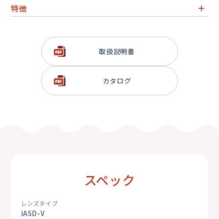
特徴
光学防振システム「イメージスタビライザー」内蔵
高機能デジタルドライブユニット
取扱説明書
バーチャル専用端子付（20PIN端子×3ヵ所）
カタログ
スペック
レンズタイプ
IASD-V