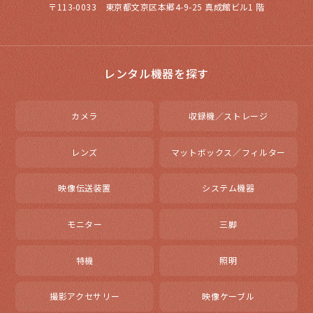
〒113-0033 東京都文京区本郷4-9-25 真成館ビル1 階
レンタル機器を探す
カメラ
収録機／ストレージ
レンズ
マットボックス／フィルター
映像伝送装置
システム機器
モニター
三脚
特機
照明
撮影アクセサリー
映像ケーブル