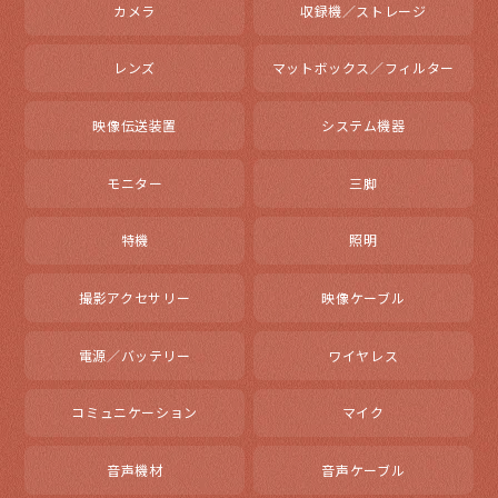
カメラ
収録機／ストレージ
レンズ
マットボックス／フィルター
映像伝送装置
システム機器
モニター
三脚
特機
照明
撮影アクセサリー
映像ケーブル
電源／バッテリー
ワイヤレス
コミュニケーション
マイク
音声機材
音声ケーブル