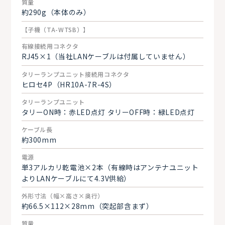
質量
約290g（本体のみ）
【子機（TA-WTSB）】
有線接続用コネクタ
RJ45×1（当社LANケーブルは付属していません）
タリーランプユニット接続用コネクタ
ヒロセ4P（HR10A-7R-4S）
タリーランプユニット
タリーON時：赤LED点灯 タリーOFF時：緑LED点灯
ケーブル長
約300mm
電源
単3アルカリ乾電池×2本（有線時はアンテナユニット
よりLANケーブルにて4.3V供給）
外形寸法（幅×高さ×奥行）
約66.5×112×28mm（突起部含まず）
質量