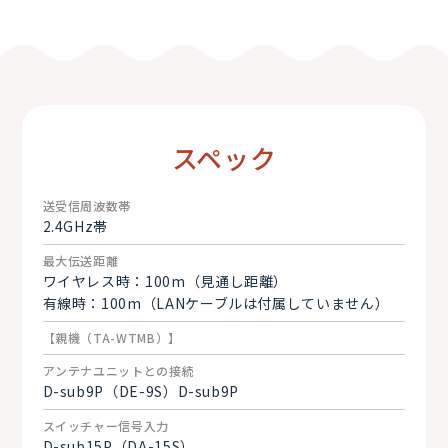
タリーユニット×6個（親機×1／子機×6）
LANケーブルにて有線接続運用可能
スペック
送受信周波数帯
2.4GHz帯
最大伝送距離
ワイヤレス時：100m（見通し距離）
有線時：100m（LANケーブルは付属していません）
【親機（TA-WTMB）】
アンテナユニットとの接続
D-sub9P（DE-9S）D-sub9P
スイッチャー信号入力
D-sub15P（DA-15S）