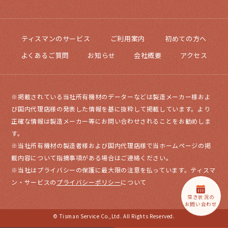
ティスマンのサービス
ご利用案内
初めての方へ
よくあるご質問
お知らせ
会社概要
アクセス
※掲載されている当社所有機材のデーターなどは製造メーカー様およ
び国内代理店様の発表した情報を基に抜粋して掲載しています。より
正確な情報は製造メーカー等にお問い合わせされることをお勧めしま
す。
※当社所有機材の製造者様および国内代理店様で当ホームページの掲
載内容について指摘事項がある場合はご連絡ください。
※当社はプライバシーの保護に最大限の注意を払っています。ティスマ
ン・サービスの
プライバシーポリシー
について
空き状況の
お問い合わせ
© Tisman Service Co.,Ltd. All Rights Reserved.