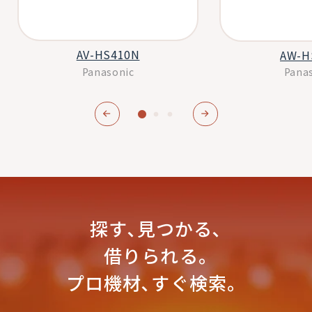
AV-HS410N
AW-H
Panasonic
Pana
探す､見つかる､
借りられる｡
プロ機材､すぐ検索。