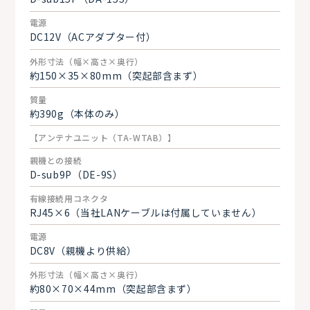
電源
DC12V（ACアダプター付）
外形寸法（幅×高さ×奥行）
約150×35×80mm（突起部含まず）
質量
約390g（本体のみ）
【アンテナユニット（TA-WTAB）】
親機との接続
D-sub9P（DE-9S）
有線接続用コネクタ
RJ45×6（当社LANケーブルは付属していません）
電源
DC8V（親機より供給）
外形寸法（幅×高さ×奥行）
約80×70×44mm（突起部含まず）