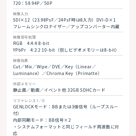
720：59.94P／50P
映像入力
SDI×12（23.98PsF／24PsF時は8入力）DVI-D×1
フレームシンクロナイザー／アップコンバーター内蔵
映像信号処理
RGB 4:4:4 8-bit
YPbPr 4:2:2 10-bit（但しビデオメモリーは8-bit）
映像効果
Cut／Mix／Wipe／DVE／Key（Linear／
Luminance）／Chroma Key（Primatte）
外部メモリー
静止画／動画／イベント他 32GB SDHCカード
リファレンス I／O
GENLOCKモード：BBまたは3値信号（ループスルー
付）
内部同期モード：BB信号×2
・システムフォーマットと同じフィールド周波数に対
応