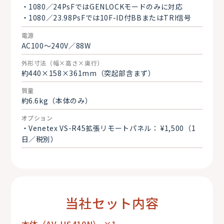
・1080／24PsFではGENLOCKモードのみに対応
・1080／23.98PsFでは10F-ID付BBまたはTRI信号
電源
AC100～240V／88W
外形寸法（幅×高さ×奥行）
約440×158×361mm（突起部含まず）
質量
約6.6kg（本体のみ）
オプション
・Venetex VS-R45拡張リモートパネル： ¥1,500（1
日／税別）
当社セット内容