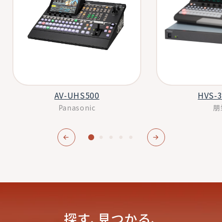
HVS-
AV-UHS500
朋
Panasonic
探す､見つかる､