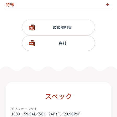
特徴
弊社12系統入力仕様（SDI入力OPボード×2搭載済）
映像モニター／WFM／ベクトルスコープ等マルチ表示
取扱説明書
ビデオメモリー機能搭載（2chの動画 静止画 再生可能）
メモリープレビュー機能搭載（ショットメモリー／映像効
果確認用）
資料
Primatteクロマキー搭載
DVE効果等、多彩なトランジション装備
マルチビュー機能
スペック
対応フォーマット
1080：59.94i／50i／24PsF／23.98PsF