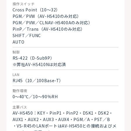
操作スイッチ
Cross Point（10～32）
PGM／PVW（AV-HS410のみ対応）
PGM／PVW／CLNAV-HS400Aのみ対応）
PinP／Trans（AV-HS410のみ対応）
SHIFT／FUNC
AUTO
制御
RS-422（D-Sub9P）
※弊社AV-HS410Nは対応済
LAN
RJ45（10／100Base-T）
動作環境
0～40℃／10～90％RH
主要バス
AV-HS450：KEY・PinP1・PinP2・DSK1・DSK2・
AUX1・AUX2・AUX3・AUX4・PGM／A・PST／B
・VS-R45のLANポートはAV-HS450との接続およびメ