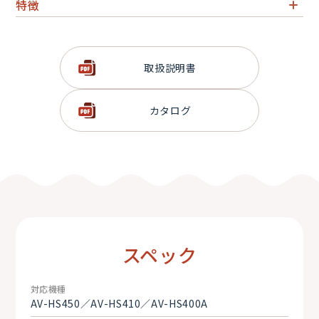
特徴
Panasonic製AV-HS450／410／400A用リモートコントロ
ールパネル
取扱説明書
カタログ
スペック
対応機種
AV-HS450／AV-HS410／AV-HS400A