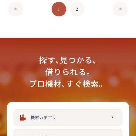
1
2
探す､見つかる､
借りられる｡
プロ機材､すぐ検索。
▼