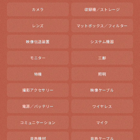
カメラ
収録機／ストレージ
レンズ
マットボックス／フィルター
映像伝送装置
システム機器
モニター
三脚
特機
照明
撮影アクセサリー
映像ケーブル
電源／バッテリー
ワイヤレス
コミュニケーション
マイク
音声機材
音声ケーブル