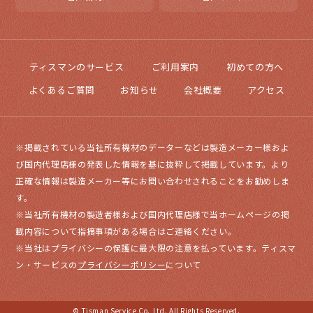
ティスマンのサービス
ご利用案内
初めての方へ
よくあるご質問
お知らせ
会社概要
アクセス
※掲載されている当社所有機材のデーターなどは製造メーカー様およ
び国内代理店様の発表した情報を基に抜粋して掲載しています。より
正確な情報は製造メーカー等にお問い合わせされることをお勧めしま
す。
※当社所有機材の製造者様および国内代理店様で当ホームページの掲
載内容について指摘事項がある場合はご連絡ください。
※当社はプライバシーの保護に最大限の注意を払っています。ティスマ
ン・サービスの
プライバシーポリシー
について
© Tisman Service Co.,Ltd. All Rights Reserved.