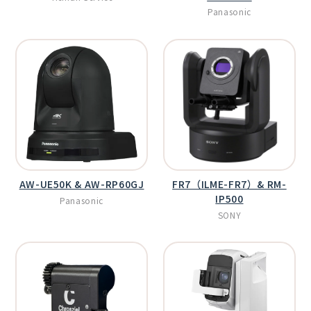
Panasonic
AW-UE50K & AW-RP60GJ
FR7（ILME-FR7）& RM-
IP500
Panasonic
SONY