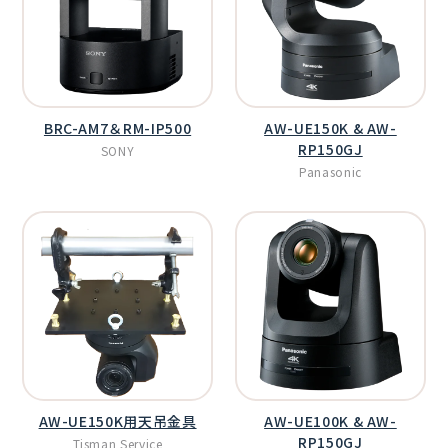
BRC-AM7＆RM-IP500
AW-UE150K & AW-
RP150GJ
SONY
Panasonic
AW-UE150K用天吊金具
AW-UE100K & AW-
RP150GJ
Tisman Service