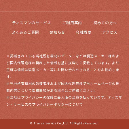
ティスマンのサービス
ご利用案内
初めての方へ
よくあるご質問
お知らせ
会社概要
アクセス
※掲載されている当社所有機材のデーターなどは製造メーカー様およ
び国内代理店様の発表した情報を基に抜粋して掲載しています。より
正確な情報は製造メーカー等にお問い合わせされることをお勧めしま
す。
※当社所有機材の製造者様および国内代理店様で当ホームページの掲
載内容について指摘事項がある場合はご連絡ください。
※当社はプライバシーの保護に最大限の注意を払っています。ティスマ
ン・サービスの
プライバシーポリシー
について
© Tisman Service Co.,Ltd. All Rights Reserved.