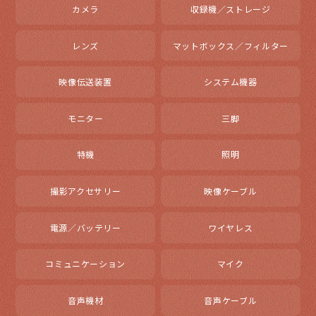
カメラ
収録機／ストレージ
レンズ
マットボックス／フィルター
映像伝送装置
システム機器
モニター
三脚
特機
照明
撮影アクセサリー
映像ケーブル
電源／バッテリー
ワイヤレス
コミュニケーション
マイク
音声機材
音声ケーブル