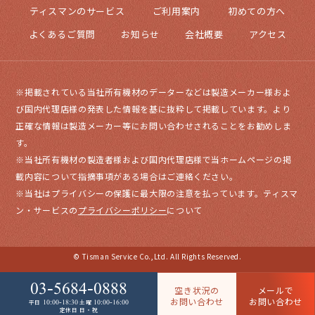
ティスマンのサービス
ご利用案内
初めての方へ
よくあるご質問
お知らせ
会社概要
アクセス
※掲載されている当社所有機材のデーターなどは製造メーカー様およ
び国内代理店様の発表した情報を基に抜粋して掲載しています。より
正確な情報は製造メーカー等にお問い合わせされることをお勧めしま
す。
※当社所有機材の製造者様および国内代理店様で当ホームページの掲
載内容について指摘事項がある場合はご連絡ください。
※当社はプライバシーの保護に最大限の注意を払っています。ティスマ
ン・サービスの
プライバシーポリシー
について
© Tisman Service Co.,Ltd. All Rights Reserved.
03-5684-0888
空き状況の
メールで
お問い合わせ
お問い合わせ
10:00-18:30
10:00-16:00
平日
土曜
定休日 日・祝