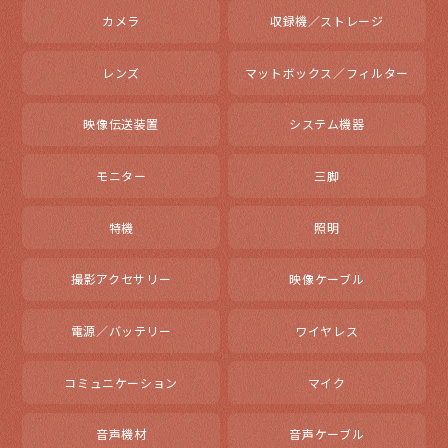
カメラ
収録機／ストレージ
レンズ
マットボックス／フィルター
映像伝送装置
システム機器
モニター
三脚
特機
照明
撮影アクセサリー
映像ケーブル
電源／バッテリー
ワイヤレス
コミュニケーション
マイク
音声機材
音声ケーブル